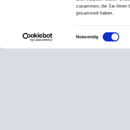
zusammen, die Sie ihnen b
Wenn Sie außerhalb unserer Sprechzeiten 
gesammelt haben.
Zahnärztlichen Notdienst:
Zentraler Zahnärztlicher Notdienst e.V.
Florastraße 38
Einwilligungsauswahl
Notwendig
40217 Düsseldorf
Telefon:
+49 (0)211 15760900
(Bandansage
Dr. med. dent. Martin Hilger
Praxisö
Praxis für ästhetische und
Mo:
08
restaurative Zahnheilkunde
- Privat und alle Kassen -
Di:
11
Grafenberger Allee 235
Mi:
08
40237 Düsseldorf
+49 (0)211/ 68 11 77
Do:
08
praxis@dr-hilger.net
Fr:
08
Termine 
© 2026 Dr. Martin Hilger