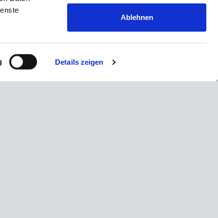
ienste
tralen
Ablehnen
g
Details zeigen
rke:
Bewertung wird geladen...
Zahnärzte
in Düsseldorf