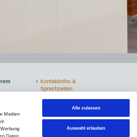
erem
Kontaktinfos &
Sprechzeiten
Notfall
Termin vereinbaren
Alle zulassen
Impressum
le Medien
Datenschutz
ir
Auswahl erlauben
, Werbung
ren Daten