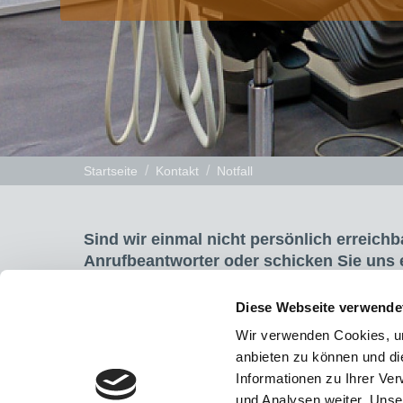
Startseite
Kontakt
Notfall
Sind wir einmal nicht persönlich erreichb
Anrufbeantworter oder schicken Sie uns e
Praxis: +49 (0)211 / 68 11 77
Diese Webseite verwende
E-Mail:
praxis@dr-hilger.net
Wir verwenden Cookies, um
anbieten zu können und di
Informationen zu Ihrer Ve
Zahnärztlicher Notdienst
und Analysen weiter. Unse