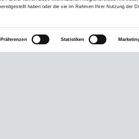
ereitgestellt haben oder die sie im Rahmen Ihrer Nutzung der D
Schmerzen bekommen, wenden Sie sich bitte an den Zen
Präferenzen
Statistiken
Marketin
)
ffnungszeiten:
Soziale Netzwe
:00 – 13:00 und 14:00 – 18:00 Uhr
:00 – 14:00 und 15:00 – 19:00 Uhr
:00 – 14:00 Uhr
:00 – 13:00 und 14:00 – 18:00 Uhr
:00 – 13:00 Uhr
bitte nach Vereinbarung